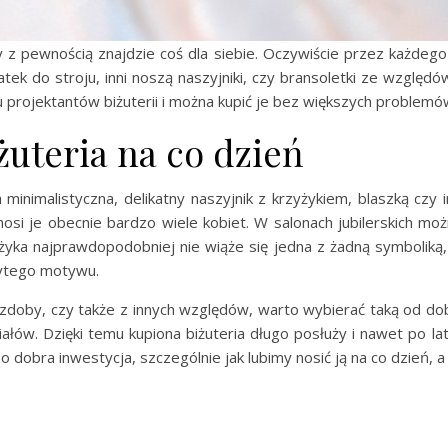
y z pewnością znajdzie coś dla siebie. Oczywiście przez każdego
tek do stroju, inni noszą naszyjniki, czy bransoletki ze względó
 projektantów biżuterii i można kupić je bez większych problemów
żuteria na co dzień
a minimalistyczna, delikatny naszyjnik z krzyżykiem, blaszką cz
 nosi je obecnie bardzo wiele kobiet. W salonach jubilerskich m
yka najprawdopodobniej nie wiąże się jedna z żadną symboliką, 
krytego motywu.
ozdoby, czy także z innych względów, warto wybierać taką od do
iałów. Dzięki temu kupiona biżuteria długo posłuży i nawet po 
zo dobra inwestycja, szczególnie jak lubimy nosić ją na co dzień, a 