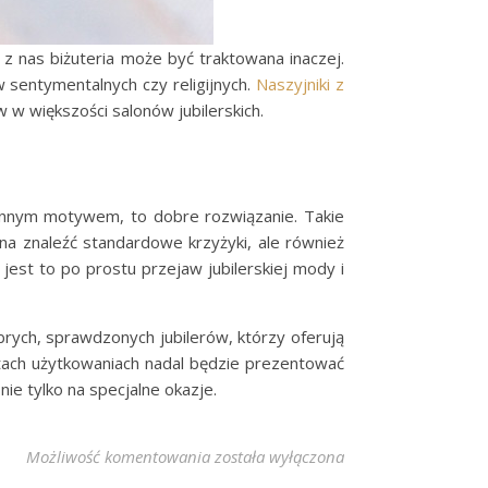
 z nas biżuteria może być traktowana inaczej.
w sentymentalnych czy religijnych.
Naszyjniki z
 w większości salonów jubilerskich.
y innym motywem, to dobre rozwiązanie. Takie
ożna znaleźć standardowe krzyżyki, ale również
jest to po prostu przejaw jubilerskiej mody i
brych, sprawdzonych jubilerów, którzy oferują
latach użytkowaniach nadal będzie prezentować
nie tylko na specjalne okazje.
Wybieramy biżuterię na co dzień – nas
Możliwość komentowania
została wyłączona