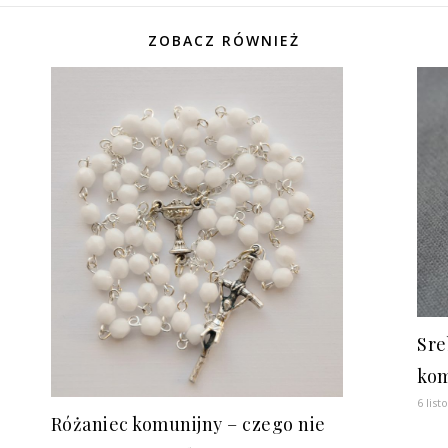
ZOBACZ RÓWNIEŻ
Sre
ko
6 lis
Różaniec komunijny – czego nie