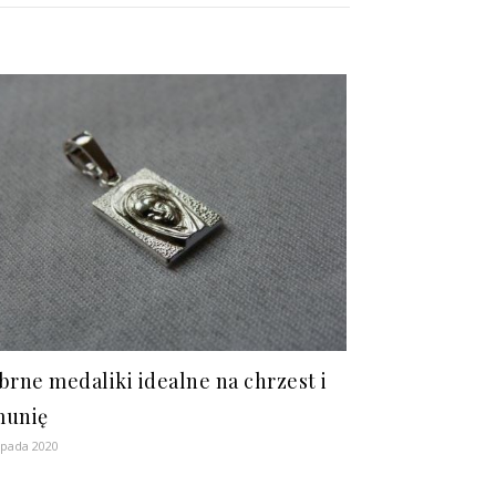
brne medaliki idealne na chrzest i
munię
topada 2020