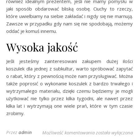
również idealnym prezentem, jeśli nie mamy pomysłu w
jaki sposób obdarować bliską osobę. Ciuchy to rzeczy,
które uwielbiamy na siebie zakładać i nigdy się nie marnują.
Zawsze w przypadku gdy nam się nie spodobają, możemy
oddać je komuś innemu.
Wysoka jakość
Jeśli jesteśmy zainteresowani zakupem dużej ilości
koszulek dla jednej z subkultur, warto spróbować zapytać
o rabat, który z pewnością może nam przysługiwać. Można
także poprosić o wykonanie koszulek z bardzo trwałego i
wytrzymałego materiału, dzięki czemu będziemy je mogli
użytkować nie tylko przez kilka tygodni, ale nawet przez
kilka lat i wytrzymają one wiele prań, które w tym czasie
zrobimy.
Koszulki na lato
Przez
admin
Możliwość komentowania
została wyłączona